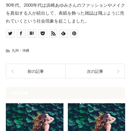
90年代、2000年代は浜崎あゆみさんのファッションやメイク
を真似する人が続出して、表紙を飾った雑誌は飛ぶように売
れていくという社会現象を起こしました。
九州・沖縄
前の記事
次の記事
関連記事