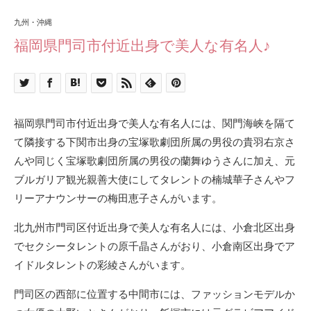
九州・沖縄
福岡県門司市付近出身で美人な有名人♪
福岡県門司市付近出身で美人な有名人には、関門海峡を隔て
て隣接する下関市出身の宝塚歌劇団所属の男役の貴羽右京さ
んや同じく宝塚歌劇団所属の男役の蘭舞ゆうさんに加え、元
ブルガリア観光親善大使にしてタレントの楠城華子さんやフ
リーアナウンサーの梅田恵子さんがいます。
北九州市門司区付近出身で美人な有名人には、小倉北区出身
でセクシータレントの原千晶さんがおり、小倉南区出身でア
イドルタレントの彩綾さんがいます。
門司区の西部に位置する中間市には、ファッションモデルか