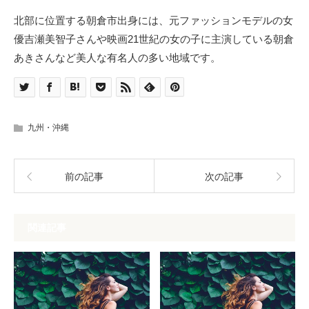
北部に位置する朝倉市出身には、元ファッションモデルの女
優吉瀬美智子さんや映画21世紀の女の子に主演している朝倉
あきさんなど美人な有名人の多い地域です。
九州・沖縄
前の記事
次の記事
関連記事