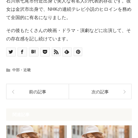
石川県七尾市付近出身で美人な有名人の代表的存在です。彼
女は金沢市出身で、NHKの連続テレビ小説のヒロインを務め
て全国的に有名になりました。
その後もたくさんの映画・ドラマ・演劇などに出演して、そ
の存在感を記し続けています。
中部・近畿
前の記事
次の記事
関連記事