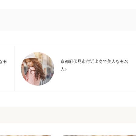
な有
京都府伏見市付近出身で美人な有名
人♪