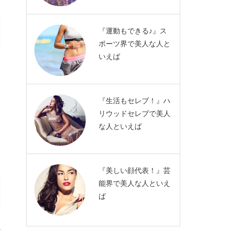
『運動もできる♪』ス
ポーツ界で美人な人と
いえば
『生活もセレブ！』ハ
リウッドセレブで美人
な人といえば
『美しい顔代表！』芸
能界で美人な人といえ
ば