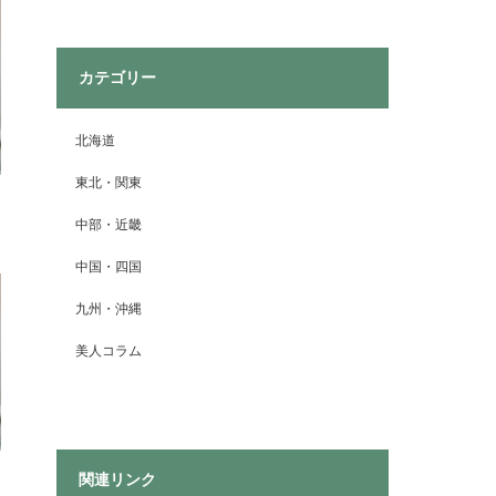
カテゴリー
北海道
東北・関東
中部・近畿
中国・四国
九州・沖縄
美人コラム
関連リンク