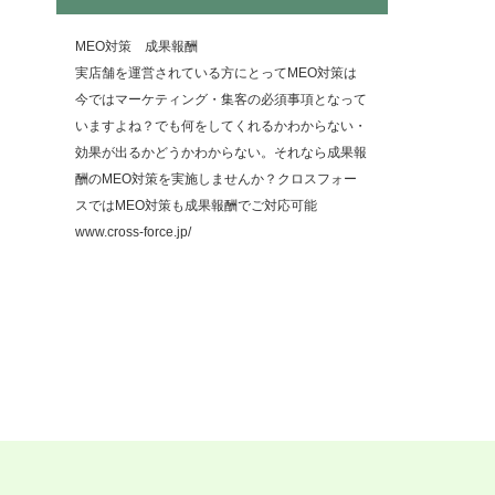
MEO対策 成果報酬
実店舗を運営されている方にとってMEO対策は
今ではマーケティング・集客の必須事項となって
いますよね？でも何をしてくれるかわからない・
効果が出るかどうかわからない。それなら成果報
酬のMEO対策を実施しませんか？クロスフォー
スではMEO対策も成果報酬でご対応可能
www.cross-force.jp/