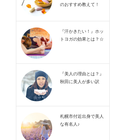
のおすすめ教えて！
『汗かきたい！』ホッ
トヨガの効果とは？☆
『美人の理由とは？』
秋田に美人が多い訳
札幌市付近出身で美人
な有名人♪