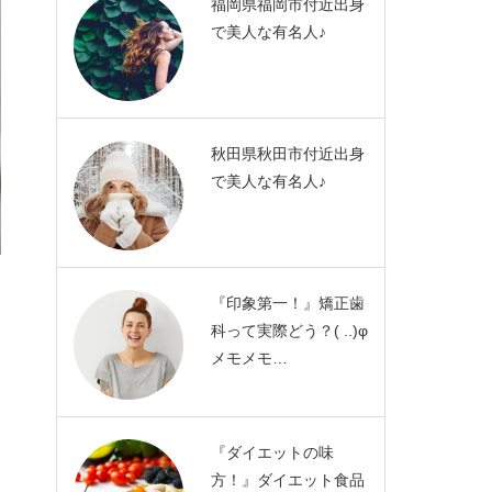
福岡県福岡市付近出身
で美人な有名人♪
秋田県秋田市付近出身
で美人な有名人♪
『印象第一！』矯正歯
科って実際どう？( ..)φ
メモメモ…
『ダイエットの味
方！』ダイエット食品