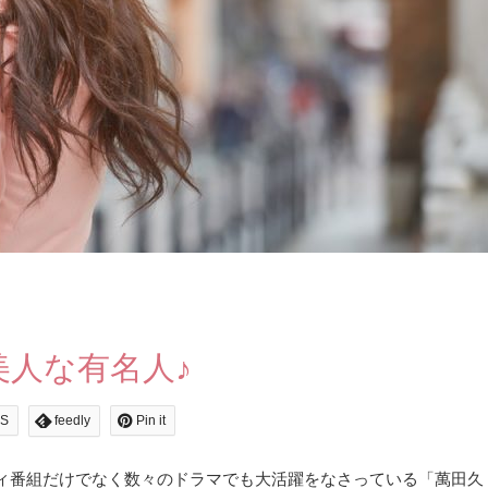
美人な有名人♪
S
feedly
Pin it
ィ番組だけでなく数々のドラマでも大活躍をなさっている「萬田久