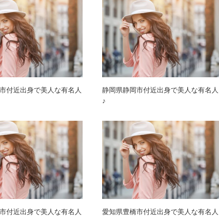
市付近出身で美人な有名人
静岡県静岡市付近出身で美人な有名人
♪
市付近出身で美人な有名人
愛知県豊橋市付近出身で美人な有名人