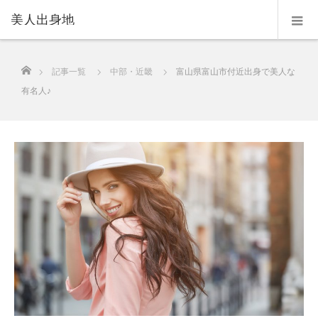
美人出身地
ホーム
記事一覧
中部・近畿
富山県富山市付近出身で美人な
有名人♪