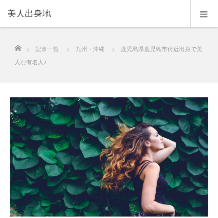
美人出身地
ホーム
記事一覧
九州・沖縄
鹿児島県鹿児島市付近出身で美
人な有名人♪