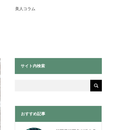
美人コラム
サイト内検索
おすすめ記事