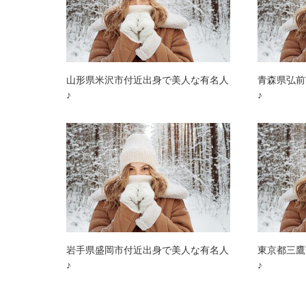
山形県米沢市付近出身で美人な有名人
青森県弘前
♪
♪
岩手県盛岡市付近出身で美人な有名人
東京都三鷹
♪
♪