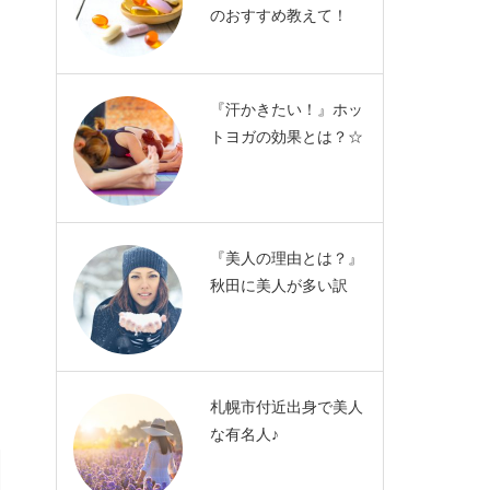
のおすすめ教えて！
『汗かきたい！』ホッ
トヨガの効果とは？☆
『美人の理由とは？』
秋田に美人が多い訳
札幌市付近出身で美人
な有名人♪