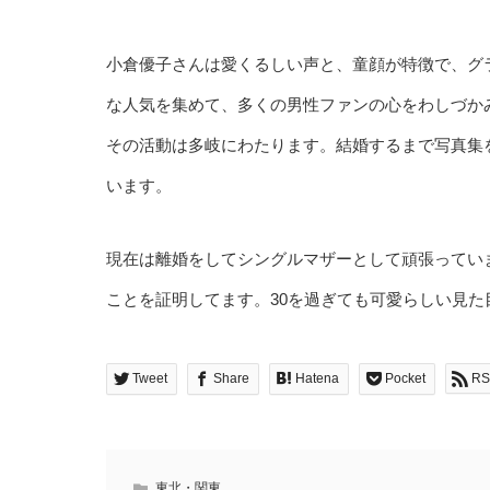
小倉優子さんは愛くるしい声と、童顔が特徴で、グ
な人気を集めて、多くの男性ファンの心をわしづか
その活動は多岐にわたります。結婚するまで写真集
います。
現在は離婚をしてシングルマザーとして頑張ってい
ことを証明してます。30を過ぎても可愛らしい見
Tweet
Share
Hatena
Pocket
RS
東北・関東