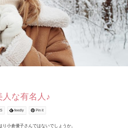
美人な有名人♪
S
feedly
Pin it
はり小倉優子さんではないでしょうか。