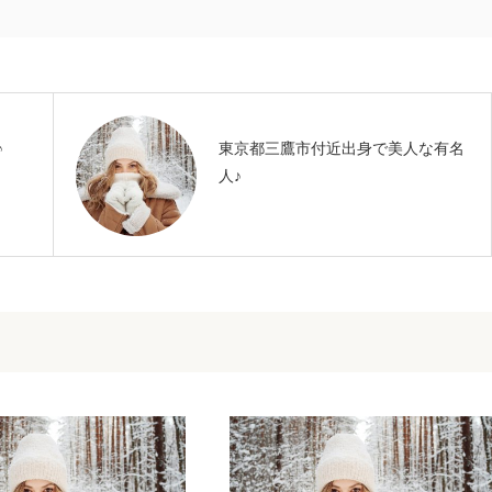
♪
東京都三鷹市付近出身で美人な有名
人♪