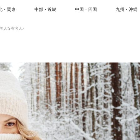
北・関東
中部・近畿
中国・四国
九州・沖縄
美人な有名人♪