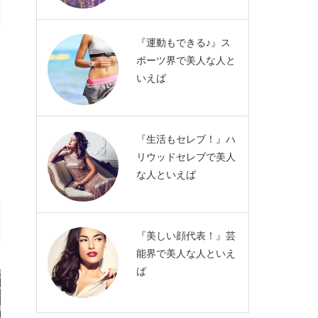
『運動もできる♪』ス
ポーツ界で美人な人と
いえば
『生活もセレブ！』ハ
リウッドセレブで美人
な人といえば
『美しい顔代表！』芸
能界で美人な人といえ
ば