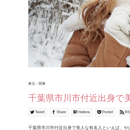
東北・関東
千葉県市川市付近出身で
Tweet
Share
Hatena
Pocket
RS
千葉県市川市付近出身で美人な有名人といえば、や