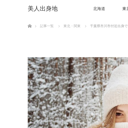
美人出身地
北海道
東
ホーム
記事一覧
東北・関東
千葉県市川市付近出身で