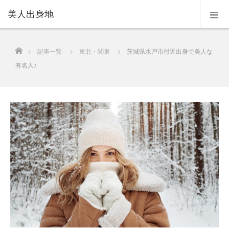
美人出身地
ホーム
記事一覧
東北・関東
茨城県水戸市付近出身で美人な
有名人♪