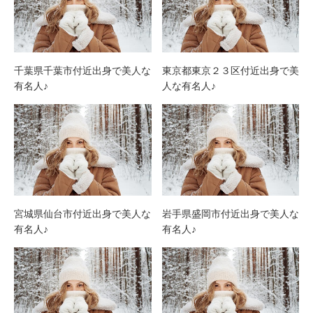
千葉県千葉市付近出身で美人な
東京都東京２３区付近出身で美
有名人♪
人な有名人♪
宮城県仙台市付近出身で美人な
岩手県盛岡市付近出身で美人な
有名人♪
有名人♪