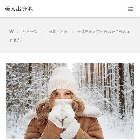
美人出身地
ホーム
記事一覧
東北・関東
千葉県千葉市付近出身で美人な
有名人♪