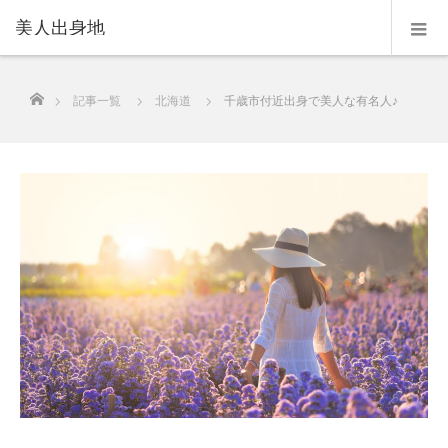
美人出身地
ホーム
記事一覧
北海道
千歳市付近出身で美人な有名人♪