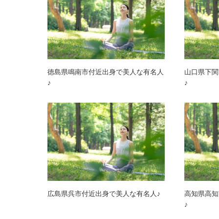
徳島県鳴南市付近出身で美人な有名人
山口県下関
♪
♪
広島県呉市付近出身で美人な有名人♪
高知県高知
♪