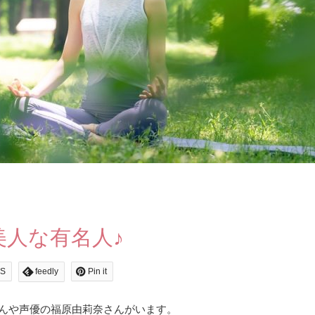
美人な有名人♪
S
feedly
Pin it
さんや声優の福原由莉奈さんがいます。