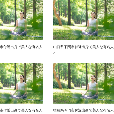
市付近出身で美人な有名人
山口県下関市付近出身で美人な有名人
♪
市付近出身で美人な有名人
徳島県鳴門市付近出身で美人な有名人