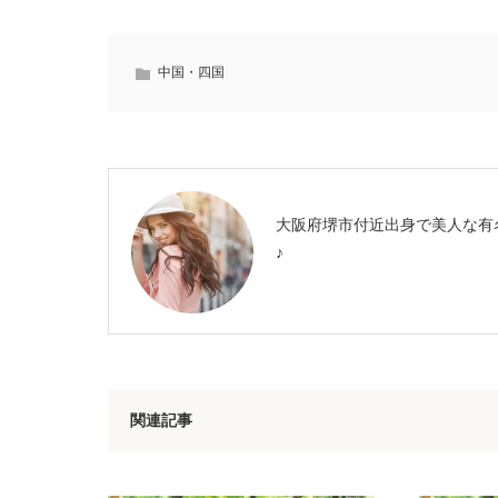
中国・四国
大阪府堺市付近出身で美人な有
♪
関連記事