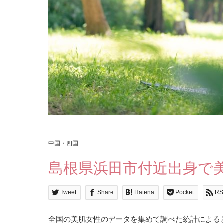
中国・四国
島根県浜田市付近出身で
Tweet
Share
Hatena
Pocket
RS
全国の美肌女性のデータを集めて調べた統計による