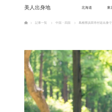
美人出身地
北海道
東
ホーム
記事一覧
中国・四国
島根県浜田市付近出身で