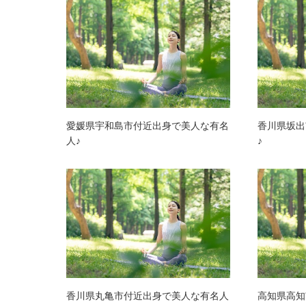
愛媛県宇和島市付近出身で美人な有名
香川県坂出
人♪
♪
香川県丸亀市付近出身で美人な有名人
高知県高知