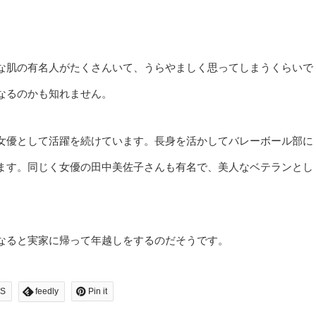
な肌の有名人がたくさんいて、うらやましく思ってしまうくらいで
なるのかも知れません。
女優として活躍を続けています。長身を活かしてバレーボール部に
ます。同じく女優の田中美佐子さんも有名で、美人なベテランとし
なると実家に帰って年越しをするのだそうです。
S
feedly
Pin it